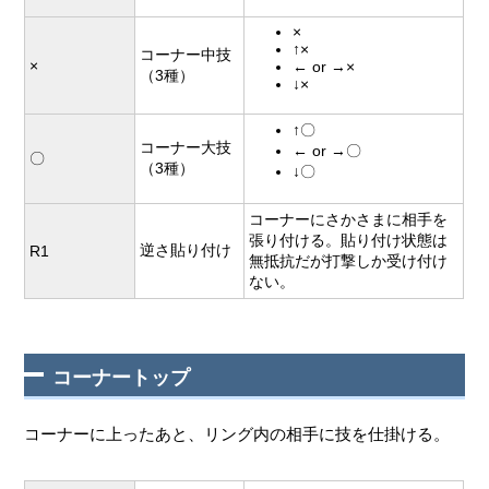
×
↑×
コーナー中技
×
← or →×
（3種）
↓×
↑〇
コーナー大技
← or →〇
〇
（3種）
↓〇
コーナーにさかさまに相手を
張り付ける。貼り付け状態は
逆さ貼り付け
R1
無抵抗だが打撃しか受け付け
ない。
コーナートップ
コーナーに上ったあと、リング内の相手に技を仕掛ける。