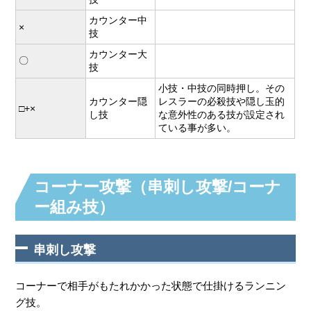
カウンター中
×
技
カウンター大
〇
技
小技・中技の同時押し。その
カウンター隠
レスラーの必殺技や隠し玉的
□+×
し技
な意外性のある技が設定され
ている事が多い。
コーナー攻撃（串刺し攻撃/コーナ
ー組み技）
串刺し攻撃
コーナーで相手がもたれかかった状態で仕掛けるランニン
グ技。