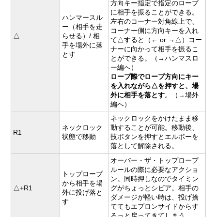
方向キー指定で指定のロープ
に相手を振ることができる。
ハンマースル
左右のコーナー対角線上で、
ー（相手を走
コーナー側に方向キーを入れ
△
らせる）/ 相
て△すると（← or →△）コー
手を場外に落
ナーに向かって相手を振るこ
とす
とができる。（→ハンマスロ
ー編へ）
ロープ際でロープ方向にキー
を入れながら△を押すと、場
外に相手を落とす
。（→場外
編へ）
ネックロックをかけたまま移
ネックロック
動することが可能。移動後、
R1
状態で移動
技ボタンを押すとエルボーを
落として解除される。
オーバー・ザ・トップロープ
ルールの際に必要なアクショ
トップロープ
ン。同時押しなのでタイミン
から相手を場
△+R1
グがちょっとシビア。相手の
外に投げ落と
ダメージが軽い時は、投げ捨
す
ててもエプロンサイドからす
るっと戻ってきてしまう。