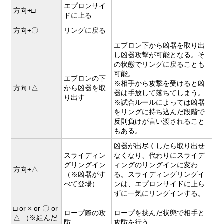
エプロンサイ
方向+□
ドに上る
方向+〇
リングに戻る
エプロン下から凶器を取り出
し凶器攻撃が可能となる。そ
の状態でリングに戻ることも
可能。
エプロンの下
※相手から攻撃を受けると凶
方向+△
から凶器を取
器は手放して落ちてしまう。
り出す
※試合ルールによっては凶器
をリングに持ち込んだ段階で
反則負けが言い渡されること
もある。
凶器が出尽くしたら取り出せ
スライディン
なくなり、代わりにスライデ
グリングイン
ィングのリングインに変わ
方向+△
（※凶器がす
る。スライディングリングイ
べて登場）
ンは、エプロンサイドに上ら
ずに一気にリングインする。
□ or × or 〇 or
ロープ際の攻
ロープを挟んだ状態で相手と
△ （※組んだ
防
攻防を行う。