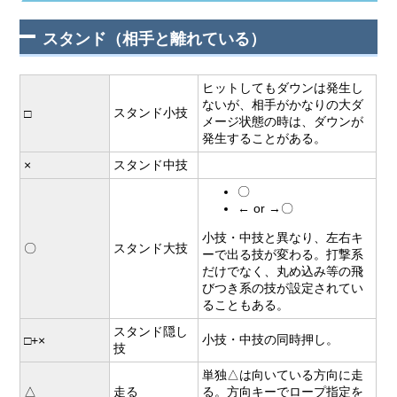
スタンド（相手と離れている）
ヒットしてもダウンは発生し
ないが、相手がかなりの大ダ
スタンド小技
□
メージ状態の時は、ダウンが
発生することがある。
×
スタンド中技
〇
← or →〇
小技・中技と異なり、左右キ
〇
スタンド大技
ーで出る技が変わる。打撃系
だけでなく、丸め込み等の飛
びつき系の技が設定されてい
ることもある。
スタンド隠し
小技・中技の同時押し。
□+×
技
単独△は向いている方向に走
△
走る
る。方向キーでロープ指定を