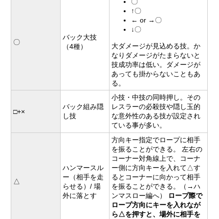
〇
↑〇
← or →〇
↓〇
バック大技
〇
大ダメージが見込める技。か
（4種）
なりダメージがたまらないと
技成功率は低い。ダメージが
あっても掛からないこともあ
る。
小技・中技の同時押し。その
バック組み隠
レスラーの必殺技や隠し玉的
□+×
し技
な意外性のある技が設定され
ている事が多い。
方向キー指定でロープに相手
を振ることができる。 左右の
コーナー対角線上で、コーナ
ハンマースル
ー側に方向キーを入れて△す
ー（相手を走
るとコーナーに向かって相手
△
らせる）/ 場
を振ることができる。（→ハ
外に落とす
ンマスロー編へ）
ロープ際で
ロープ方向にキーを入れなが
ら△を押すと、場外に相手を