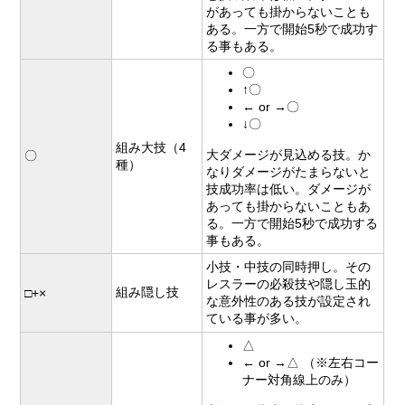
があっても掛からないことも
ある。一方で開始5秒で成功す
る事もある。
〇
↑〇
← or →〇
↓〇
組み大技（4
大ダメージが見込める技。か
〇
種）
なりダメージがたまらないと
技成功率は低い。ダメージが
あっても掛からないこともあ
る。一方で開始5秒で成功する
事もある。
小技・中技の同時押し。その
レスラーの必殺技や隠し玉的
組み隠し技
□+×
な意外性のある技が設定され
ている事が多い。
△
← or →△ （※左右コー
ナー対角線上のみ）