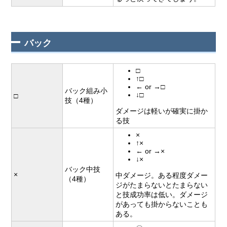
バック
□
↑□
← or →□
バック組み小
↓□
□
技（4種）
ダメージは軽いが確実に掛か
る技
×
↑×
← or →×
↓×
バック中技
×
中ダメージ。ある程度ダメー
（4種）
ジがたまらないとたまらない
と技成功率は低い。ダメージ
があっても掛からないことも
ある。