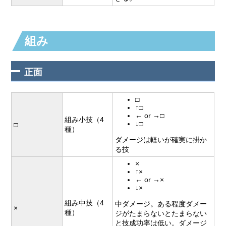
組み
正面
□
↑□
← or →□
組み小技（4
↓□
□
種）
ダメージは軽いが確実に掛か
る技
×
↑×
← or →×
↓×
組み中技（4
中ダメージ。ある程度ダメー
×
種）
ジがたまらないとたまらない
と技成功率は低い。ダメージ