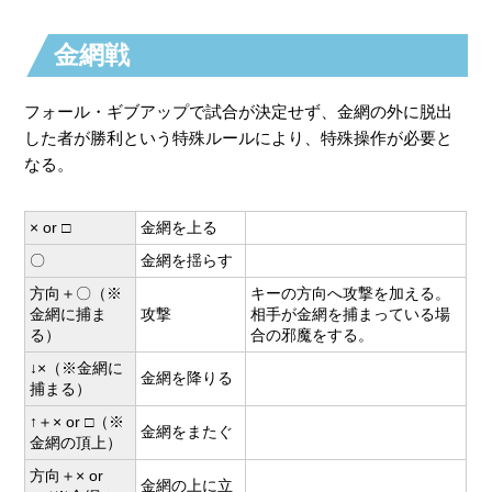
金網戦
フォール・ギブアップで試合が決定せず、金網の外に脱出
した者が勝利という特殊ルールにより、特殊操作が必要と
なる。
× or □
金網を上る
〇
金網を揺らす
方向＋〇（※
キーの方向へ攻撃を加える。
金網に捕ま
攻撃
相手が金網を捕まっている場
る）
合の邪魔をする。
↓×（※金網に
金網を降りる
捕まる）
↑＋× or □（※
金網をまたぐ
金網の頂上）
方向＋× or
金網の上に立