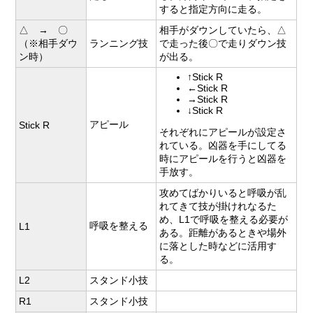
すると指定方向に走る。
△ → 〇
相手がダウンしていたら、△
（※相手ダウ
ランニング技
で走った後〇で走りダウン技
ン時）
が出る。
↑Stick R
←Stick R
→Stick R
↓Stick R
アピール
Stick R
それぞれにアピールが設定さ
れている。凶器を手にしてる
時にアピールを行うと凶器を
手放す。
攻めてばかりいると呼吸が乱
れてきて技が掛けれなるた
め、L1で呼吸を整える必要が
呼吸を整える
L1
ある。距離があるときや場外
に落とした時などに活用す
る。
L2
スタンド小技
R1
スタンド小技