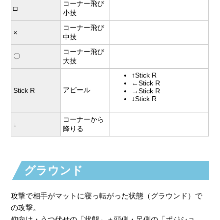
コーナー飛び
□
小技
コーナー飛び
×
中技
コーナー飛び
〇
大技
↑Stick R
←Stick R
アピール
Stick R
→Stick R
↓Stick R
コーナーから
↓
降りる
グラウンド
攻撃で相手がマットに寝っ転がった状態（グラウンド）で
の攻撃。
仰向け・うつ伏せの「状態」＋頭側・足側の「ポジショ