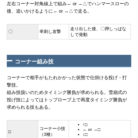
左右コーナー対角線上で組み← or →△でハンマースローの
後、追いかけるように← or →△で走る。
走り出した後、〇押しっぱな
〇
串刺し攻撃
しで発動
コーナー組み技
コーナーで相手がもたれかかった状態で仕掛ける投げ・打
撃技。
組み技扱いのためタイミング勝負が求められる。雪崩式の
投げ技によってはトップロープ上で再度タイミング勝負が
求められる技もある。
↑□
コーナー小技
← or →□
□
（3種）
↓□