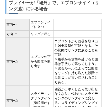
プレイヤーが「場外」で、エプロンサイド（リ
ング脇）にいる場合
エプロンサイ
方向+×
ドに立つ
方向+□
リングに戻る
エプロン下から凶器を取り出
し凶器攻撃が可能となる。そ
の状態でリングに戻ることも
可能。
エプロンの下
※相手から攻撃を受けると凶
方向+△
から凶器を取
器は手放して落ちてしまう。
り出す
※試合ルールによっては凶器
をリングに持ち込んだ段階で
反則負けが言い渡されること
もある。
凶器が出尽くしたら取り出せ
スライディン
なくなり、代わりにスライデ
グリングイン
ィングのリングインに変わ
方向+△
（※凶器がす
る。スライディングリングイ