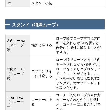
R2
スタンド小技
スタンド（特殊ムーブ）
ロープ際でロープ方向に方向
方向キー+□
キーを入れながら□を押すと、
（※ロープ
場外に降りる
自分から場外に降りることが
際）
できる。
ロープ際でロープ方向に方向
キーを入れながら×を押すと、
方向キー+×
ロープをくぐりエプロンサイ
エプロンサイ
（※ロープ
ドに立つことができる。ここ
ドに退避する
際）
から相手がいる状況次第で対
リング内、対エプロンサイド
の攻防となる。
コーナー側でロープ方向に方
← or →+□
コーナーに上
向キーを入れながら□を押す
（※コーナ
る
と、コーナーに上ることがで
ー）
きる。