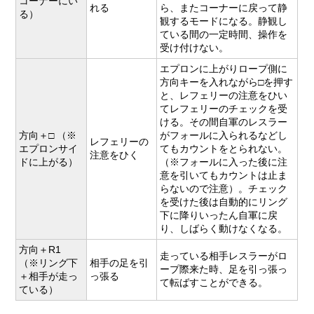
コーナーにい
れる
ら、またコーナーに戻って静
る）
観するモードになる。静観し
ている間の一定時間、操作を
受け付けない。
エプロンに上がりロープ側に
方向キーを入れながら□を押す
と、レフェリーの注意をひい
てレフェリーのチェックを受
ける。その間自軍のレスラー
方向＋□ （※
がフォールに入られるなどし
レフェリーの
エプロンサイ
てもカウントをとられない。
注意をひく
ドに上がる）
（※フォールに入った後に注
意を引いてもカウントは止ま
らないので注意）。チェック
を受けた後は自動的にリング
下に降りいったん自軍に戻
り、しばらく動けなくなる。
方向＋R1
走っている相手レスラーがロ
（※リング下
相手の足を引
ープ際来た時、足を引っ張っ
＋相手が走っ
っ張る
て転ばすことができる。
ている）